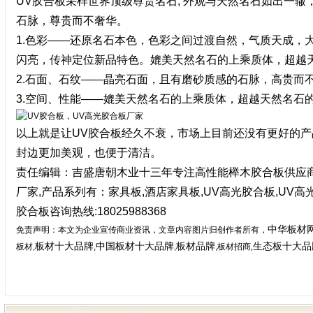
UV胶合
板采样世界顶级尊贵名石; 外观与天然名石如出一辙
石脉，尊贵而不奢华。
1.
色彩——还原名石本色，色彩之间过渡自然，气质天成，大
闪亮，传神定位新品特色。媲美天然名石的上乘质体，超越
2.
石面、石纹——晶亮石面，且有磨砂质感的石脉，高贵而不
3.
空间、性能——媲美天然名石的上乘质体，超越天然名石
以上就是让UV
胶合板
经久不衰，市场上目前还没有更好的产
封边更加美观，也便于清洁。
责任编辑：吉盛唐朝木业十三年专注高性能
榉木胶合板
供应
厂家,产品系列有：
家具板
,酒店
家具板
,UV高光胶合板,UV
胶合板咨询热线:18025988368
中华
板材
免责声明：本文为企业宣传商业资讯，文章内容图片归创作者所有，
板材十大品牌
中国板材十大品牌
板材
品牌
生态板十大品
板材
,
,
,
,
板材招商
,